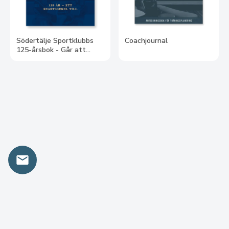
Södertälje Sportklubbs
Coachjournal
125-årsbok - Går att
förbeställa den 10/8 -
leverans v 46
email