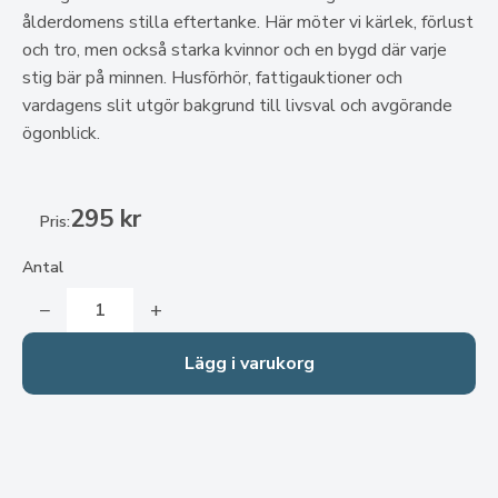
ålderdomens stilla eftertanke. Här möter vi kärlek, förlust
och tro, men också starka kvinnor och en bygd där varje
stig bär på minnen. Husförhör, fattigauktioner och
vardagens slit utgör bakgrund till livsval och avgörande
ögonblick.
295 kr
Pris:
Antal
−
+
Lägg i varukorg