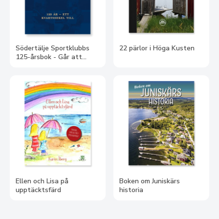
Södertälje Sportklubbs
22 pärlor i Höga Kusten
125-årsbok - Går att
förbeställa den 10/8 -
leverans v 46
Ellen och Lisa på
Boken om Juniskärs
upptäcktsfärd
historia