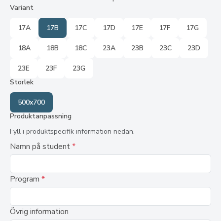
Variant
17A
17B
17C
17D
17E
17F
17G
18A
18B
18C
23A
23B
23C
23D
23E
23F
23G
Storlek
500x700
Produktanpassning
Fyll i produktspecifik information nedan.
Namn på student
*
Program
*
Övrig information