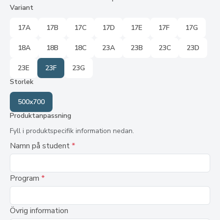
Variant
17A
17B
17C
17D
17E
17F
17G
18A
18B
18C
23A
23B
23C
23D
23E
23F
23G
Storlek
500x700
Produktanpassning
Fyll i produktspecifik information nedan.
Namn på student
*
Program
*
Övrig information