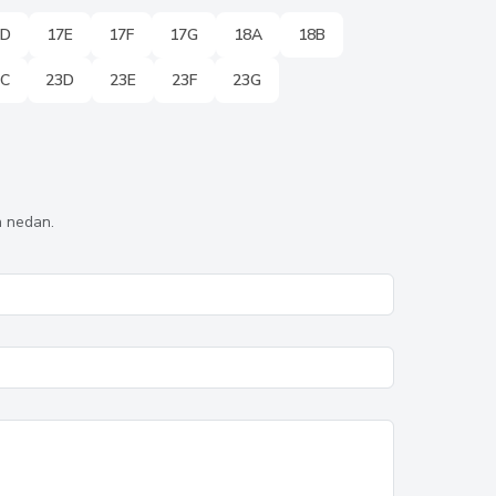
7D
17E
17F
17G
18A
18B
3C
23D
23E
23F
23G
n nedan.