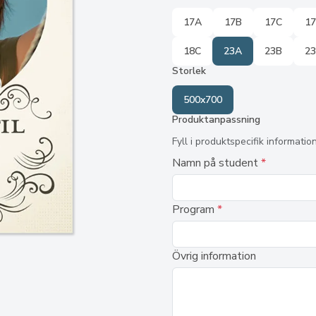
17A
17B
17C
1
18C
23A
23B
2
Storlek
500x700
Produktanpassning
Fyll i produktspecifik informatio
Namn på student
*
Program
*
Övrig information