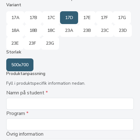
Variant
17A
17B
17C
17D
17E
17F
17G
18A
18B
18C
23A
23B
23C
23D
23E
23F
23G
Storlek
500x700
Produktanpassning
Fyll i produktspecifik information nedan.
Namn på student
*
Program
*
Övrig information