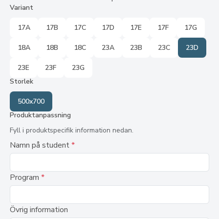
Variant
17A
17B
17C
17D
17E
17F
17G
18A
18B
18C
23A
23B
23C
23D
23E
23F
23G
Storlek
500x700
Produktanpassning
Fyll i produktspecifik information nedan.
Namn på student
*
Program
*
Övrig information